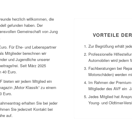
reunde herzlich willkommen, die
dell gefunden haben. Der
rauensvollen Gemeinschaft von Jung
VORTEILE DE
.
Zur Begrüßung erhält jed
0 Euro. Für Ehe- und Lebenspartner
als Mitglieder berechnen wir
Professionelle Hilfestell
inder und Jugendliche unserer
Automobilen wird jedem M
beitragsfrei. Seit März 2025
Fachberatungen bei Repa
n 40 Euro.
Motorschäden) werden mi
bieten wir jedem Mitglied ein
Im Rahmen der Premium-Mi
gazin „Motor Klassik“ zu einem
Mitglieder des AVF ein J
0 Euro.
Jedes Mitglied hat Anspr
Young- und Oldtimer-Vers
ahmeantrag erhalten Sie bei jeder
ehmen Sie jederzeit Kontakt bei
ähe auf.